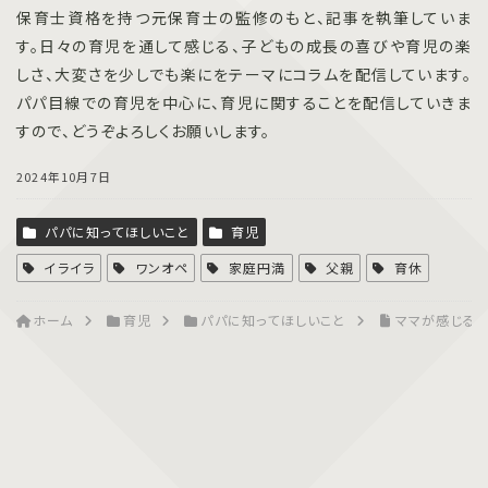
保育士資格を持つ元保育士の監修のもと、記事を執筆していま
す。日々の育児を通して感じる、子どもの成長の喜びや育児の楽
しさ、大変さを少しでも楽にをテーマにコラムを配信しています。
パパ目線での育児を中心に、育児に関することを配信していきま
すので、どうぞよろしくお願いします。
2024年10月7日
パパに知ってほしいこと
育児
イライラ
ワンオペ
家庭円満
父親
育休
ホーム
育児
パパに知ってほしいこと
ママが感じる育