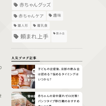
赤ちゃんグッズ
趣味
赤ちゃんケア
雛人形
離乳食
飲み会
頼まれ上手
人気ブログ記事
り
子どもの出産後、旦那の飲み会
は認める？悩めるタイミングは
いつから？
を
赤ちゃんの背中漏れゼロ対策！
パンツタイプ移行期のおすすめ