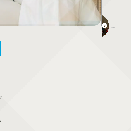
初節句のおひな様は誰が買う？今どき雛人形の選び方と購入ガイド
け
め