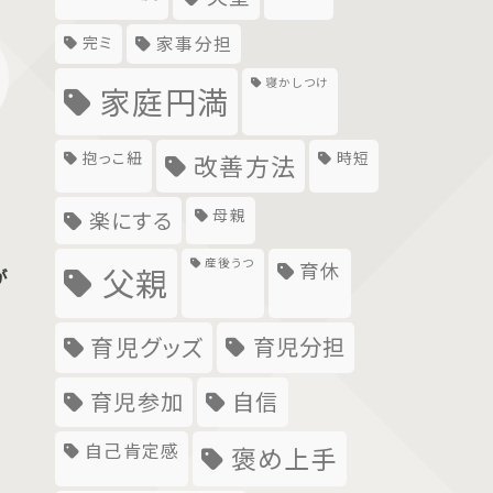
完ミ
家事分担
寝かしつけ
家庭円満
抱っこ紐
時短
改善方法
母親
楽にする
産後うつ
育休
父親
が
育児グッズ
育児分担
育児参加
自信
自己肯定感
褒め上手