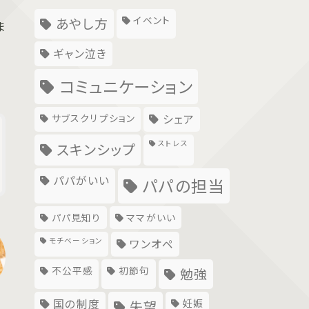
イベント
あやし方
ま
ギャン泣き
コミュニケーション
サブスクリプション
シェア
ストレス
スキンシップ
パパがいい
パパの担当
パパ見知り
ママがいい
モチベーション
ワンオペ
不公平感
初節句
勉強
国の制度
妊娠
失望