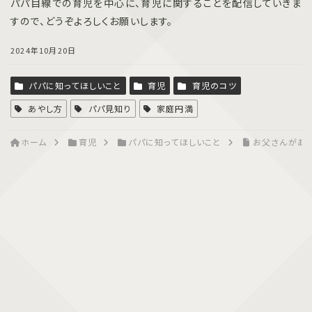
パパ目線での育児を中心に、育児に関することを配信していきま
すので、どうぞよろしくお願いします。
2024年10月20日
パパに知ってほしいこと
育児
育児のコツ
あやし方
パパ見知り
家庭円満
ホーム
育児
パパに知ってほしいこと
お父さんがあ