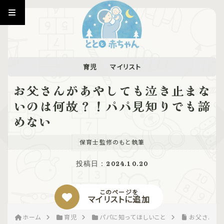
育児
マイリスト
お父さんがあやしても泣き止まな
いのは何故？！パパ見知りでも諦
めない
保育士監修のもと執筆
投稿日：
2024.10.20
このページを
マイリストに追加
ホーム
育児
パパに知ってほしいこと
お父さんが