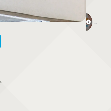
新品が毎月届く！0歳児向け知育玩具のサブスク定期便・いろや商店クラブ
で