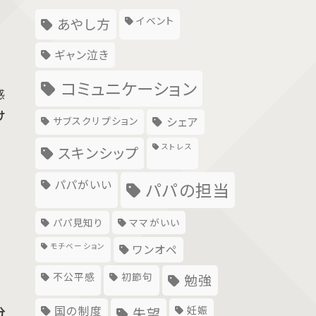
イベント
あやし方
ギャン泣き
コミュニケーション
感
け
サブスクリプション
シェア
ストレス
スキンシップ
パパがいい
パパの担当
パパ見知り
ママがいい
モチベーション
ワンオペ
不公平感
初節句
勉強
国の制度
妊娠
分
失望