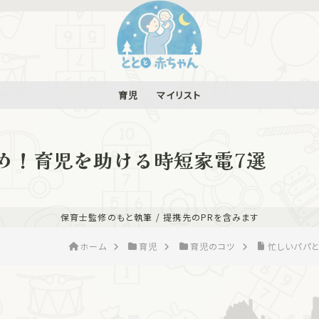
育児
マイリスト
め！育児を助ける時短家電7選
保育士監修のもと執筆 / 提携先のPRを含みます
ホーム
育児
育児のコツ
忙しいパパ