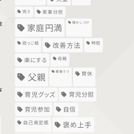
完ミ
家事分担
確
寝かしつけ
家庭円満
抱っこ紐
時短
改善方法
母親
楽にする
産後うつ
育休
父親
な
育児グッズ
育児分担
育児参加
自信
自己肯定感
褒め上手