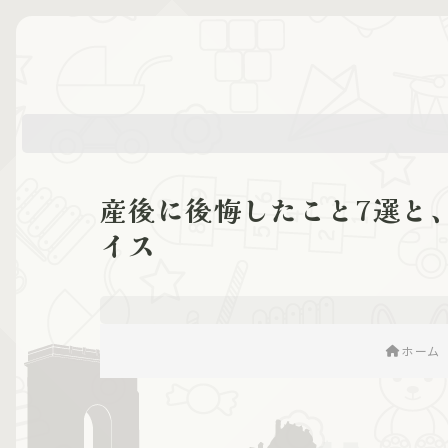
産後に後悔したこと7選と
イス
ホーム