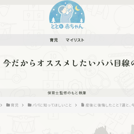
育児
マイリスト
、今だからオススメしたいパパ目線
保育士監修のもと執筆
育児
パパに知ってほしいこと
産後に後悔したこと7選と、