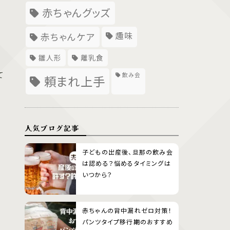
赤ちゃんグッズ
趣味
赤ちゃんケア
雛人形
離乳食
て
飲み会
頼まれ上手
人気ブログ記事
子どもの出産後、旦那の飲み会
は認める？悩めるタイミングは
いつから？
赤ちゃんの背中漏れゼロ対策！
パンツタイプ移行期のおすすめ