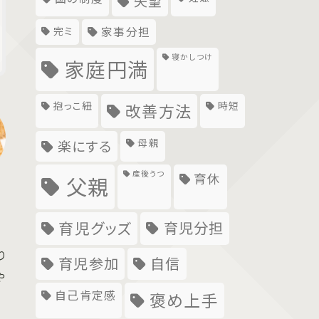
失望
完ミ
家事分担
寝かしつけ
家庭円満
抱っこ紐
時短
改善方法
母親
楽にする
産後うつ
育休
父親
育児グッズ
育児分担
り
育児参加
自信
や
自己肯定感
褒め上手