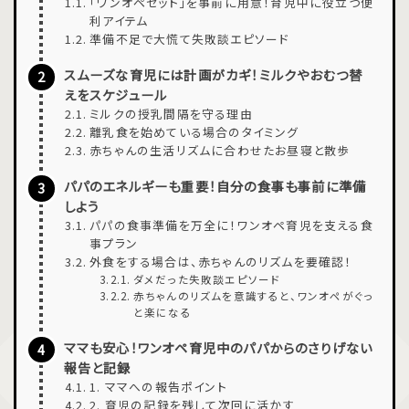
「ワンオペセット」を事前に用意！育児中に役立つ便
利アイテム
準備不足で大慌て失敗談エピソード
スムーズな育児には計画がカギ！ミルクやおむつ替
えをスケジュール
ミルクの授乳間隔を守る理由
離乳食を始めている場合のタイミング
赤ちゃんの生活リズムに合わせたお昼寝と散歩
パパのエネルギーも重要！自分の食事も事前に準備
しよう
パパの食事準備を万全に！ワンオペ育児を支える食
事プラン
外食をする場合は、赤ちゃんのリズムを要確認！
ダメだった失敗談エピソード
赤ちゃんのリズムを意識すると、ワンオペがぐっ
と楽になる
ママも安心！ワンオペ育児中のパパからのさりげない
報告と記録
1. ママへの報告ポイント
2. 育児の記録を残して次回に活かす