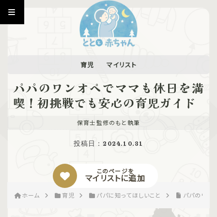
育児
マイリスト
パパのワンオペでママも休日を満
喫！初挑戦でも安心の育児ガイド
保育士監修のもと執筆
投稿日：
2024.10.31
このページを
マイリストに追加
ホーム
育児
パパに知ってほしいこと
パパのワン