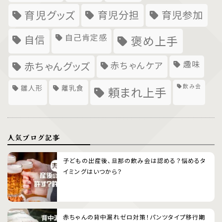
育児グッズ
育児分担
育児参加
自己肯定感
自信
褒め上手
趣味
赤ちゃんグッズ
赤ちゃんケア
飲み会
雛人形
離乳食
頼まれ上手
人気ブログ記事
子どもの出産後、旦那の飲み会は認める？悩めるタ
イミングはいつから？
赤ちゃんの背中漏れゼロ対策！パンツタイプ移行期