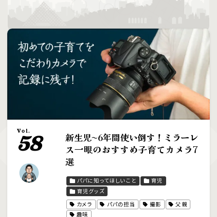
Vol.
新生児〜6年間使い倒す！ミラーレ
58
ス一眼のおすすめ子育てカメラ7
選
パパに知ってほしいこと
育児
育児グッズ
カメラ
パパの担当
撮影
父親
趣味