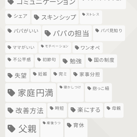
コミュニケーション
ストレス
シェア
スキンシップ
パパがいい
パパ見知り
パパの担当
モチベーション
ママがいい
ワンオペ
不公平感
初節句
国の制度
勉強
妊娠
完ミ
家事分担
失望
寝かしつけ
抱っこ紐
家庭円満
時短
母親
楽にする
改善方法
産後うつ
育休
父親