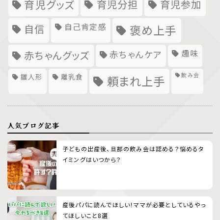
育児グッズ
育児分担
育児参加
自己肯定感
自信
褒め上手
趣味
赤ちゃんグッズ
赤ちゃんケア
飲み会
雛人形
離乳食
頼まれ上手
人気ブログ記事
子どもの出産後、旦那の飲み会は認める？悩めるタ
イミングはいつから？
産後パパに読んでほしい！ママが必要としているやっ
てほしいこと8選