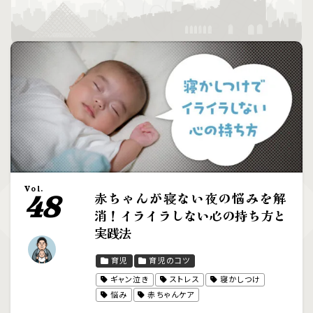
Vol.
赤ちゃんが寝ない夜の悩みを解
48
消！イライラしない心の持ち方と
実践法
育児
育児のコツ
ギャン泣き
ストレス
寝かしつけ
悩み
赤ちゃんケア