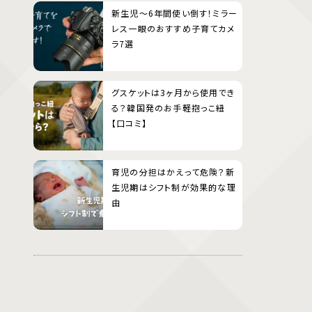
新生児〜6年間使い倒す！ミラー
レス一眼のおすすめ子育てカメ
ラ7選
グスケットは3ヶ月から使用でき
る？韓国発のお手軽抱っこ紐
【口コミ】
育児の分担はかえって危険？新
生児期はシフト制が効果的な理
由