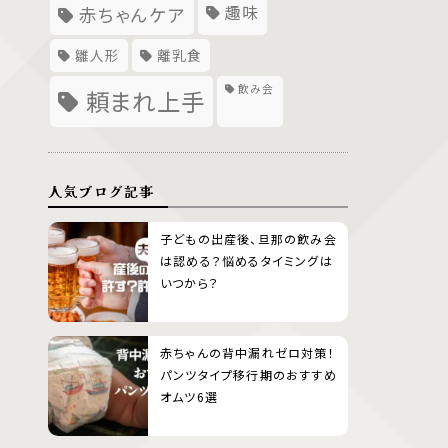
趣味
赤ちゃんケア
雛人形
離乳食
飲み会
頼まれ上手
人気ブログ記事
子どもの出産後、旦那の飲み会
は認める？悩めるタイミングは
いつから？
赤ちゃんの背中漏れゼロ対策！
パンツタイプ移行期のおすすめ
オムツ6選