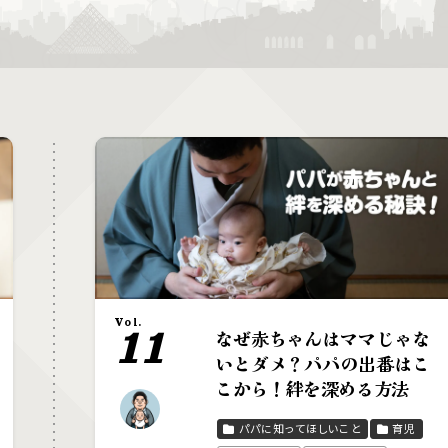
Vol.
11
なぜ赤ちゃんはママじゃな
いとダメ？パパの出番はこ
こから！絆を深める方法
パパに知ってほしいこと
育児