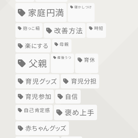
寝かしつけ
家庭円満
抱っこ紐
時短
改善方法
母親
楽にする
産後うつ
育休
父親
育児グッズ
育児分担
育児参加
自信
自己肯定感
褒め上手
赤ちゃんグッズ