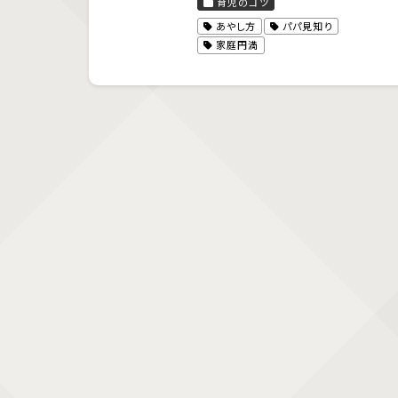
育児のコツ
あやし方
パパ見知り
家庭円満