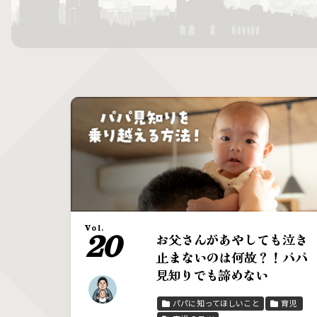
Vol.
20
お父さんがあやしても泣き
止まないのは何故？！パパ
見知りでも諦めない
パパに知ってほしいこと
育児