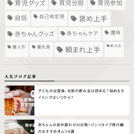
育児グッズ
育児分担
育児参加
自己肯定感
自信
褒め上手
趣味
赤ちゃんグッズ
赤ちゃんケア
飲み会
雛人形
離乳食
頼まれ上手
人気ブログ記事
子どもの出産後、旦那の飲み会は認める？悩めるタ
イミングはいつから？
赤ちゃんの背中漏れゼロ対策！パンツタイプ移行期
のおすすめオムツ6選