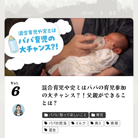
Vol.
混合育児や完ミはパパの育児参加
6
の大チャンス？！父親ができるこ
とは？
パパに知ってほしいこと
育児
パパの担当
ミルク
完ミ
完母
混合