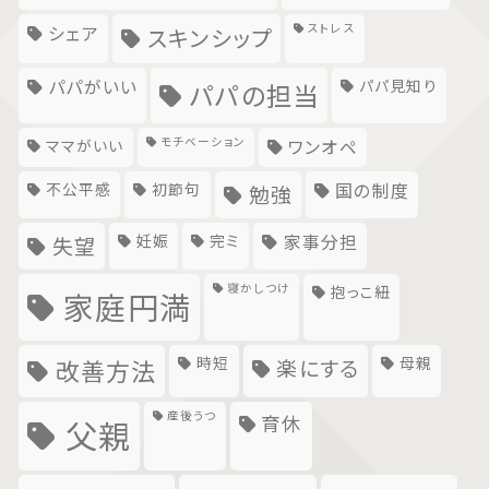
ストレス
シェア
スキンシップ
パパがいい
パパ見知り
パパの担当
モチベーション
ママがいい
ワンオペ
不公平感
初節句
国の制度
勉強
妊娠
完ミ
家事分担
失望
寝かしつけ
抱っこ紐
家庭円満
時短
母親
楽にする
改善方法
産後うつ
育休
父親