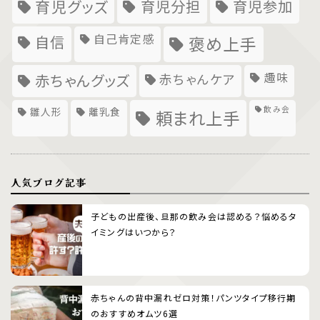
育児グッズ
育児分担
育児参加
自己肯定感
自信
褒め上手
趣味
赤ちゃんグッズ
赤ちゃんケア
飲み会
雛人形
離乳食
頼まれ上手
人気ブログ記事
子どもの出産後、旦那の飲み会は認める？悩めるタ
イミングはいつから？
赤ちゃんの背中漏れゼロ対策！パンツタイプ移行期
のおすすめオムツ6選