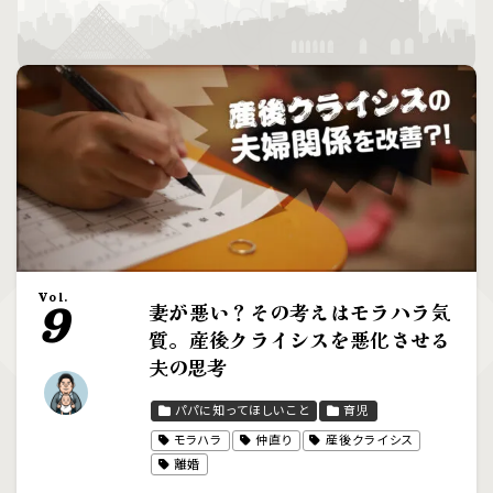
Vol.
妻が悪い？その考えはモラハラ気
9
質。産後クライシスを悪化させる
夫の思考
パパに知ってほしいこと
育児
モラハラ
仲直り
産後クライシス
離婚