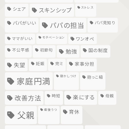
ストレス
シェア
スキンシップ
パパがいい
パパ見知り
パパの担当
モチベーション
ママがいい
ワンオペ
不公平感
初節句
国の制度
勉強
妊娠
完ミ
家事分担
失望
寝かしつけ
抱っこ紐
家庭円満
時短
母親
楽にする
改善方法
産後うつ
育休
父親