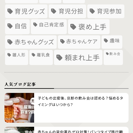
育児グッズ
育児分担
育児参加
自己肯定感
自信
褒め上手
趣味
赤ちゃんグッズ
赤ちゃんケア
飲み会
雛人形
離乳食
頼まれ上手
人気ブログ記事
子どもの出産後、旦那の飲み会は認める？悩めるタ
イミングはいつから？
赤ちゃんの背中漏れゼロ対策！パンツタイプ移行期