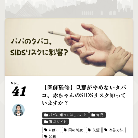
Vol.
【医師監修】旦那がやめないタバ
41
コ。赤ちゃんのSIDSリスク知って
いますか？
パパに知ってほしいこと
育児
育児ガイド
たばこ
国の制度
失望
改善方法
父親