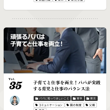
Vol.
子育てと仕事を両立！パパが実践
35
する育児と仕事のバランス法
パパに知ってほしいこと
育休
育児
コミュニケーション
国の制度
父親