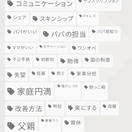
サブスクリプション
コミュニケーション
ストレス
シェア
スキンシップ
パパがいい
パパ見知り
パパの担当
モチベーション
ママがいい
ワンオペ
不公平感
初節句
国の制度
勉強
妊娠
完ミ
家事分担
失望
寝かしつけ
抱っこ紐
家庭円満
時短
母親
楽にする
改善方法
産後うつ
育休
父親