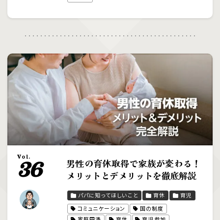
Vol.
男性の育休取得で家族が変わる！
36
メリットとデメリットを徹底解説
パパに知ってほしいこと
育休
育児
コミュニケーション
国の制度
家庭円満
育休
育児参加