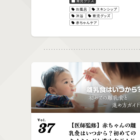
育児グッズ
お風呂
スキンシップ
沐浴
育児グッズ
赤ちゃんケア
Vol.
37
【医師監修】赤ちゃんの離
乳食はいつから？初めての