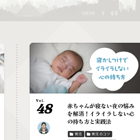
Vol.
48
赤ちゃんが寝ない夜の悩み
を解消！イライラしない心
の持ち方と実践法
育児
育児のコツ