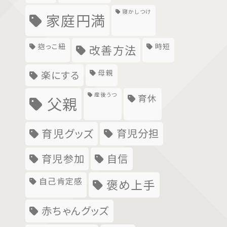
寝かしつけ
家庭円満
抱っこ紐
時短
改善方法
母親
楽にする
産後うつ
育休
父親
育児グッズ
育児分担
育児参加
自信
自己肯定感
褒め上手
赤ちゃんグッズ