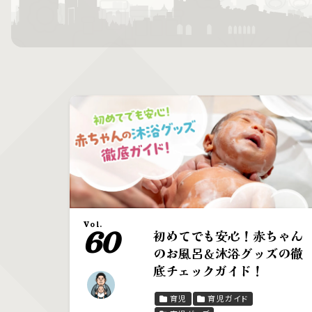
Vol.
60
初めてでも安心！赤ちゃん
のお風呂＆沐浴グッズの徹
底チェックガイド！
育児
育児ガイド