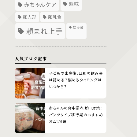
趣味
赤ちゃんケア
雛人形
離乳食
飲み会
頼まれ上手
人気ブログ記事
子どもの出産後、旦那の飲み会
は認める？悩めるタイミングは
いつから？
赤ちゃんの背中漏れゼロ対策！
パンツタイプ移行期のおすすめ
オムツ6選