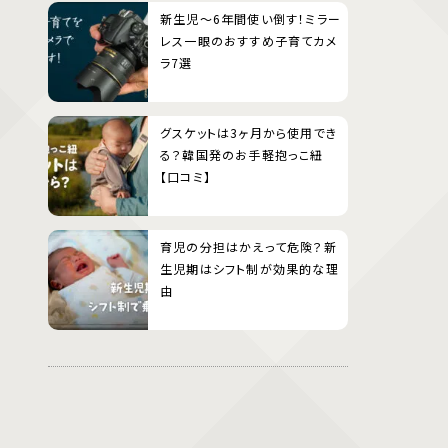
新生児〜6年間使い倒す！ミラー
レス一眼のおすすめ子育てカメ
ラ7選
グスケットは3ヶ月から使用でき
る？韓国発のお手軽抱っこ紐
【口コミ】
育児の分担はかえって危険？新
生児期はシフト制が効果的な理
由