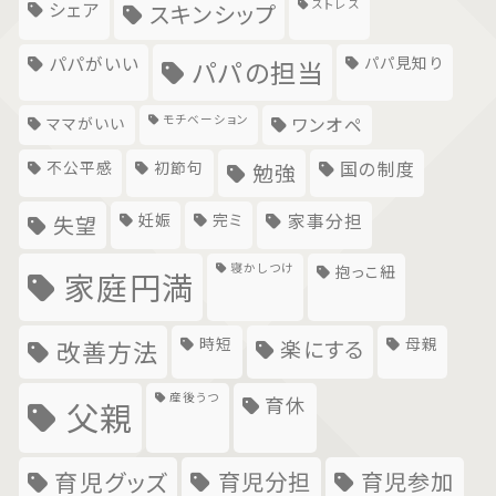
ストレス
シェア
スキンシップ
パパがいい
パパ見知り
パパの担当
モチベーション
ママがいい
ワンオペ
不公平感
初節句
国の制度
勉強
妊娠
完ミ
家事分担
失望
寝かしつけ
抱っこ紐
家庭円満
時短
母親
楽にする
改善方法
産後うつ
育休
父親
育児グッズ
育児分担
育児参加