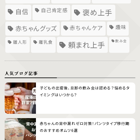
自己肯定感
自信
褒め上手
趣味
赤ちゃんグッズ
赤ちゃんケア
飲み会
雛人形
離乳食
頼まれ上手
人気ブログ記事
子どもの出産後、旦那の飲み会は認める？悩めるタ
イミングはいつから？
赤ちゃんの背中漏れゼロ対策！パンツタイプ移行期
のおすすめオムツ6選