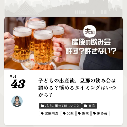
Vol.
子どもの出産後、旦那の飲み会は
43
認める？悩めるタイミングはいつ
から？
パパに知ってほしいこと
育児
家庭円満
父親
趣味
飲み会