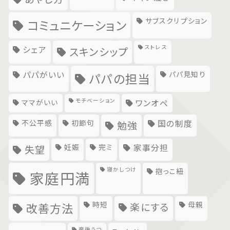
サブスクリプション
コミュニケーション
ストレス
シェア
スキンシップ
パパがいい
パパ見知り
パパの担当
モチベーション
ママがいい
ワンオペ
不公平感
初節句
国の制度
勉強
妊娠
完ミ
家事分担
失望
寝かしつけ
抱っこ紐
家庭円満
時短
母親
楽にする
改善方法
産後うつ