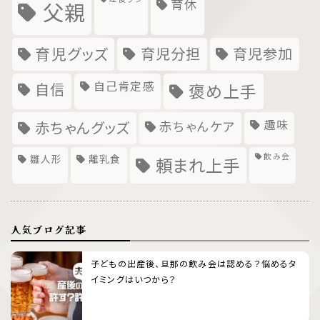
育休
父親
育児グッズ
育児分担
育児参加
自己肯定感
自信
褒め上手
趣味
赤ちゃんグッズ
赤ちゃんケア
飲み会
雛人形
離乳食
頼まれ上手
人気ブログ記事
子どもの出産後、旦那の飲み会は認める？悩めるタ
イミングはいつから？