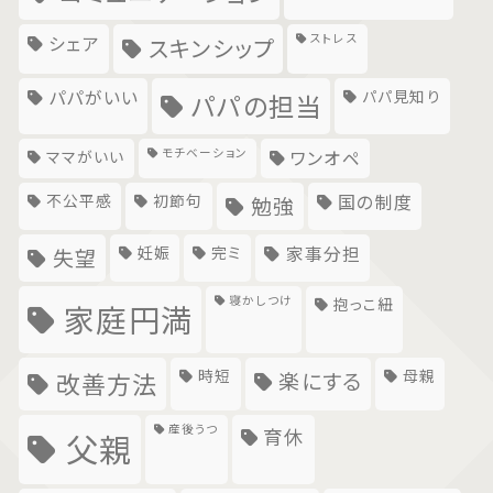
ストレス
シェア
スキンシップ
パパがいい
パパ見知り
パパの担当
モチベーション
ママがいい
ワンオペ
不公平感
初節句
国の制度
勉強
妊娠
完ミ
家事分担
失望
寝かしつけ
抱っこ紐
家庭円満
時短
母親
楽にする
改善方法
産後うつ
育休
父親