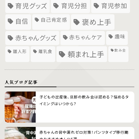
育児グッズ
育児分担
育児参加
自己肯定感
自信
褒め上手
趣味
赤ちゃんグッズ
赤ちゃんケア
飲み会
雛人形
離乳食
頼まれ上手
人気ブログ記事
子どもの出産後、旦那の飲み会は認める？悩めるタ
イミングはいつから？
赤ちゃんの背中漏れゼロ対策！パンツタイプ移行期
のおすすめオムツ6選