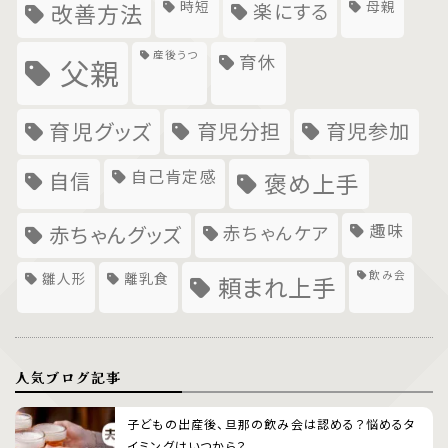
時短
母親
楽にする
改善方法
産後うつ
育休
父親
育児グッズ
育児分担
育児参加
自己肯定感
自信
褒め上手
趣味
赤ちゃんグッズ
赤ちゃんケア
飲み会
雛人形
離乳食
頼まれ上手
人気ブログ記事
子どもの出産後、旦那の飲み会は認める？悩めるタ
イミングはいつから？