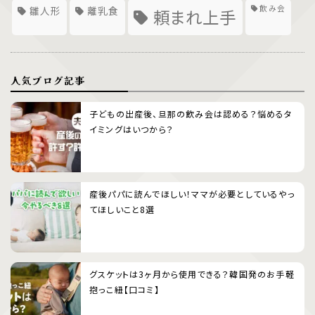
飲み会
雛人形
離乳食
頼まれ上手
人気ブログ記事
子どもの出産後、旦那の飲み会は認める？悩めるタ
イミングはいつから？
産後パパに読んでほしい！ママが必要としているやっ
てほしいこと8選
グスケットは3ヶ月から使用できる？韓国発のお手軽
抱っこ紐【口コミ】