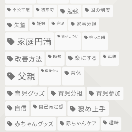
不公平感
初節句
国の制度
勉強
妊娠
完ミ
家事分担
失望
寝かしつけ
抱っこ紐
家庭円満
時短
母親
楽にする
改善方法
産後うつ
育休
父親
育児グッズ
育児分担
育児参加
自己肯定感
自信
褒め上手
趣味
赤ちゃんグッズ
赤ちゃんケア